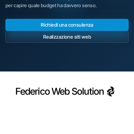
per capire quale budget ha davvero senso.
Richiedi una consulenza
Realizzazione siti web
Federico Web Solution
Federico Web Solution