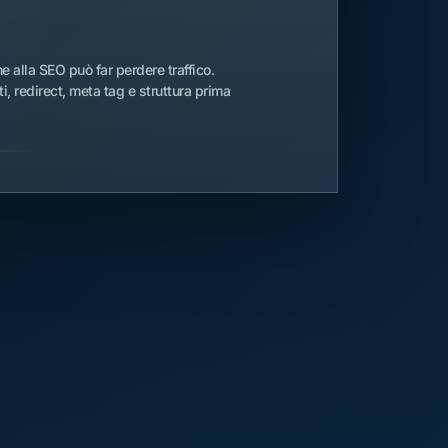
e alla SEO può far perdere traffico.
 redirect, meta tag e struttura prima