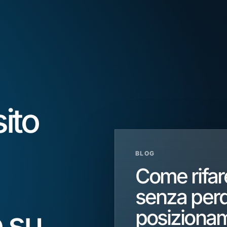
ito
BLOG
Come rifar
senza per
 su
posiziona