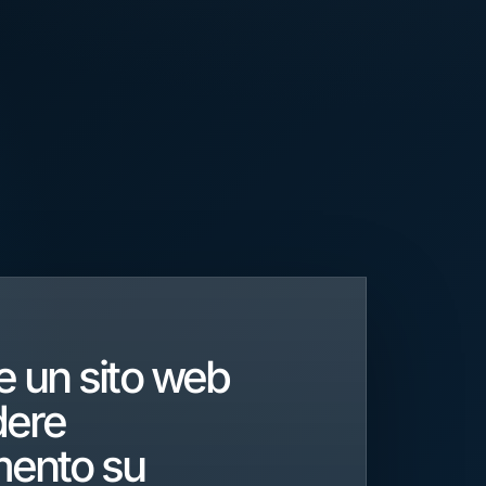
e un sito web
dere
mento su