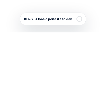
La SEO locale porta il sito davanti alle persone giust
Federico Web Solution
Siti web, e-commerce e soluzioni digitali sviluppate a
codice per aziende che vogliono comunicare meglio,
aumentare la propria percezione e trasformare il sito in
uno strumento reale.
HAI GIÀ QUALCOSA IN MENTE?