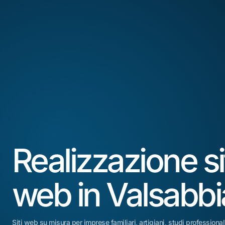
Realizzazione si
web in Valsabbi
Siti web su misura per imprese familiari, artigiani, studi professionali